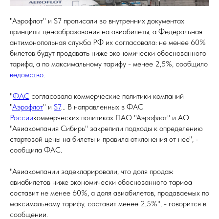
"Аэрофлот" и S7 прописали во внутренних документах
принципы ценообразования на авиабилеты, а Федеральная
антимонопольная служба РФ их согласовала: не менее 60%
билетов будут продавать ниже экономически обоснованного
тарифа, а по максимальному тарифу - менее 2,5%, сообщило
ведомство
.
"
ФАС
согласовала коммерческие политики компаний
"
Аэрофлот
" и
S7
... В направленных в ФАС
России
коммерческих политиках ПАО "Аэрофлот" и АО
"Авиакомпания Сибирь" закрепили подходы к определению
стартовой цены на билеты и правила отклонения от нее", -
сообщила ФАС.
"Авиакомпании задекларировали, что доля продаж
авиабилетов ниже экономически обоснованного тарифа
составит не менее 60%, а доля авиабилетов, продаваемых по
максимальному тарифу, составит менее 2,5%", - говорится в
сообщении.