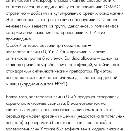
активировать в микроорганизме скрытые способности к
синтезу полезных соединений, ученые применили OSMAC-
стратегию ‒ добавили в культуральную среду хлорид магния.
Это сработало: в экстракте гриба обнаружились 13 ранее
неизвестных веществ из группы декалиновых поликетидов,
которым дали названия зостеропениллины T-Z и их
производные.
Особый интерес вызвали три соединения ‒
зостеропениллины U, Y и Z. Они проявили высокую
активность против биопленок Candida albicans ‒ одной из
главных причин внутрибольничных инфекций, устойчивых к
стандартным антимикотическим препаратам. При этом
вещества оказались нетоксичными для клеток сердечной
мышцы (кардиомиоцитов H9c2).
Более того, зостеропениллины U и Y продемонстрировали
кардиопротекторные свойства. В экспериментах на
клеточных моделях они повышали выживаемость клеток
сердца при моделировании ишемии (недостатка питательных
веществ) и реперфузии (восстановления кровотока), а
зостеропениллин Y также был эффективен в модели гипоксии.