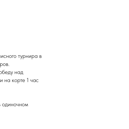
исного турнира в
ров.
обеду над
и на корте 1 час
в одиночном