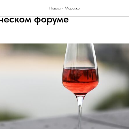
нгрессе" рассказали о Росс
Новости Марокко
ческом форуме