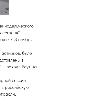
винодельческого
 сегодня".
скве 7-8 ноября
частников, было
дставлены в
 - заявил Реут на
арной сессии
я в российскую
отрасли,