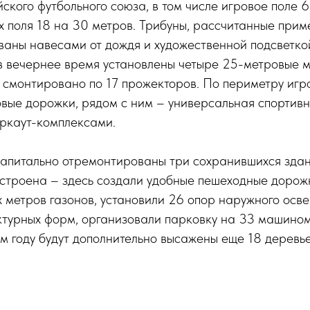
ского футбольного союза, в том числе игровое поле 6
 поля 18 на 30 метров. Трибуны, рассчитанные приме
ваны навесами от дождя и художественной подсветко
в вечернее время установлены четыре 25-метровые м
 смонтировано по 17 прожекторов. По периметру игр
овые дорожки, рядом с ним – универсальная спортив
ркаут-комплексами.
 капитально отремонтированы три сохранившихся зда
строена – здесь создали удобные пешеходные дорож
 метров газонов, установили 26 опор наружного осв
ктурных форм, организовали парковку на 33 машином
ом году будут дополнительно высажены еще 18 деревь