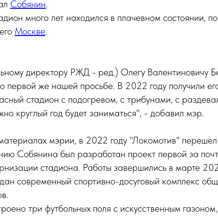
зал
Собянин
.
тадион много лет находился в плачевном состоянии, п
 его
Москве
.
ьному директору РЖД - ред.) Олегу Валентиновичу Б
о первой же нашей просьбе. В 2022 году получили его
асный стадион с подогревом, с трибунами, с раздевал
жно круглый год будет заниматься", - добавил мэр.
материалах мэрии, в 2022 году "Локомотив" перешел
нию Собянина был разработан проект первой за почт
рнизации стадиона. Работы завершились в марте 202
оздан современный спортивно-досуговый комплекс об
в.
роено три футбольных поля с искусственным газоном