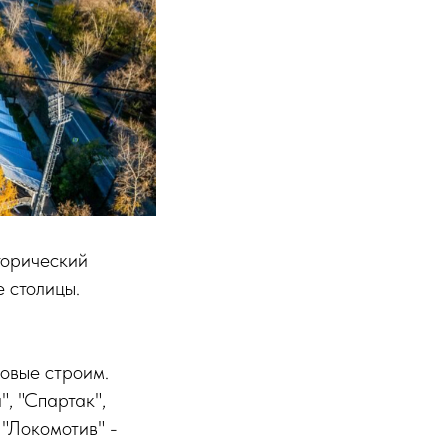
торический
 столицы.
овые строим.
", "Спартак",
 "Локомотив" -