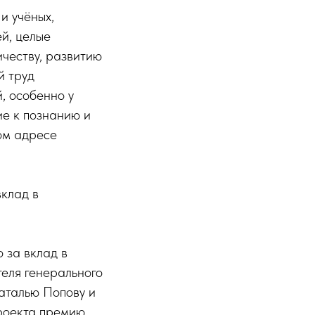
и учёных,
й, целые
ичеству, развитию
й труд
, особенно у
ие к познанию и
ом адресе
клад в
 за вклад в
еля генерального
аталью Попову и
проекта премию