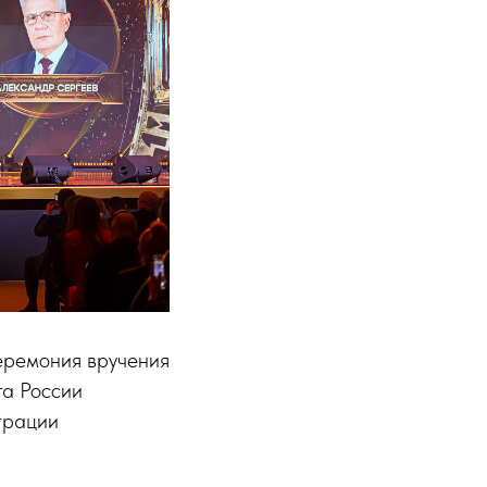
еремония вручения
та России
трации