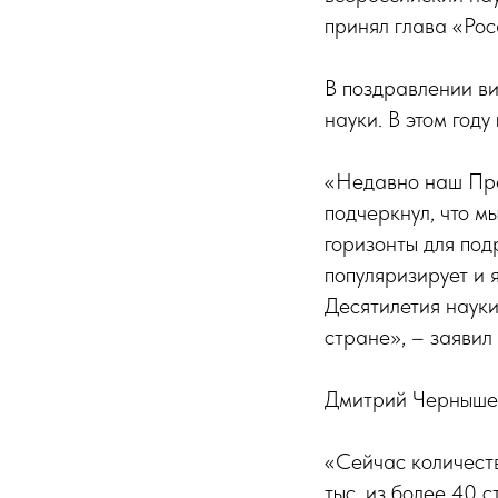
принял глава «Ро
В поздравлении в
науки. В этом год
«Недавно наш Пре
подчеркнул, что м
горизонты для под
популяризирует и 
Десятилетия науки
стране», – заявил
Дмитрий Чернышенк
«Сейчас количеств
тыс. из более 40 