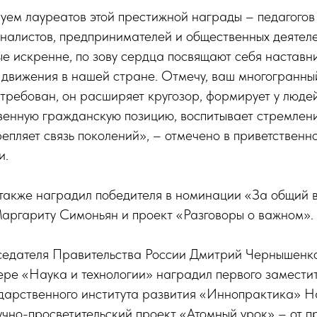
уем лауреатов этой престижной награды – педагогов 
налистов, предпринимателей и общественных деятеле
ые искренне, по зову сердца посвящают себя наставн
 движения в нашей стране. Отмечу, ваш многогранны
требован, он расширяет кругозор, формирует у людей
венную гражданскую позицию, воспитывает стремлен
епляет связь поколений», – отмечено в приветственн
и.
также наградил победителя в номинации «За общий в
аргариту Симоньян и проект «Разговоры о важном».
седателя Правительства России Дмитрий Чернышенко
ре «Наука и технологии» наградил первого заместит
дарственного института развития «Иннопрактика» Н
учно-просветительский проект «Атомный урок» – от 