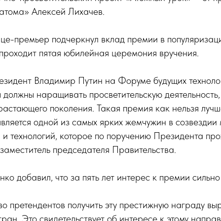
сатома» Алексей Лихачев.
ице-премьер подчеркнул вклад премии в популяризац
у проходит пятая юбилейная церемония вручения.
зидент Владимир Путин на Форуме будущих техноло
ы должны наращивать просветительскую деятельность,
растающего поколения. Такая премия как нельзя лучш
является одной из самых ярких жемчужин в созвездии
 и технологий, которое по поручению Президента пр
 заместитель председателя Правительства.
о добавил, что за пять лет интерес к премии сильно
о претендентов получить эту престижную награду выр
стран. Это свидетельствует об интересе к этому напра