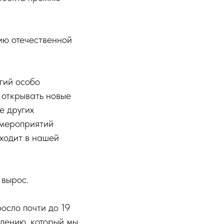
ию отечественной
гий особо
 открывать новые
е других
 мероприятий
оходит в нашей
 вырос.
осло почти до 19
влению, который мы