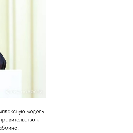
мплексную модель
правительство к
кабмина.