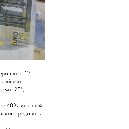
ерации от 12
ссийской
рами "25", —
енее 40% валютной
должны продавать