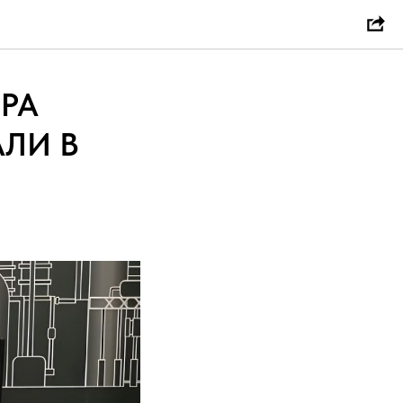
РА
ЛИ В