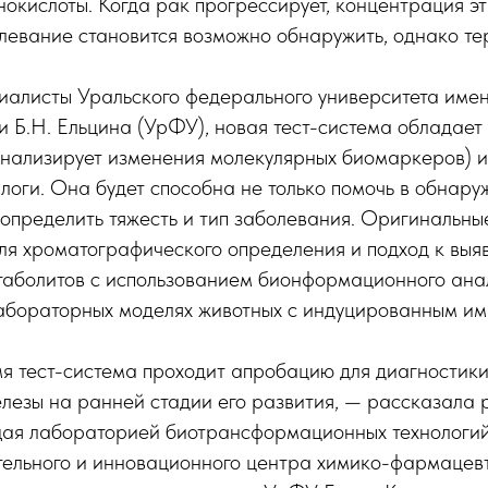
окислоты. Когда рак прогрессирует, концентрация э
олевание становится возможно обнаружить, однако те
иалисты Уральского федерального университета имен
 Б.Н. Ельцина (УрФУ), новая тест-система обладает
анализирует изменения молекулярных биомаркеров) и
оги. Она будет способна не только помочь в обнару
 определить тяжесть и тип заболевания. Оригинальны
ля хроматографического определения и подход к вы
таболитов с использованием бионформационного ана
абораторных моделях животных с индуцированным и
мя тест-система проходит апробацию для диагностик
лезы на ранней стадии его развития, — рассказала 
щая лабораторией биотрансформационных технологий
ельного и инновационного центра химико-фармацев