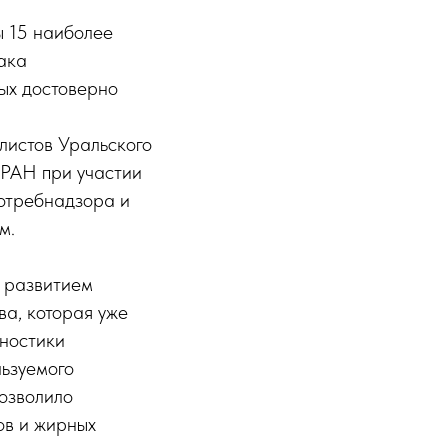
ы 15 наиболее
ака
рых достоверно
листов Уральского
 РАН при участии
потребнадзора и
м.
е развитием
а, которая уже
гностики
льзуемого
озволило
ов и жирных