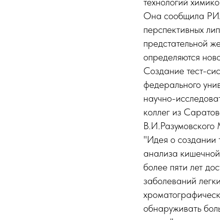
технологий химико
Она сообщила РИА
перспективных ли
предстательной же
определяются ново
Создание тест-сис
федерального уни
научно-исследоват
коллег из Саратов
В.И.Разумовского
"Идея о создании 
анализа кишечной
более пяти лет до
заболеваний легки
хроматографическо
обнаруживать бол