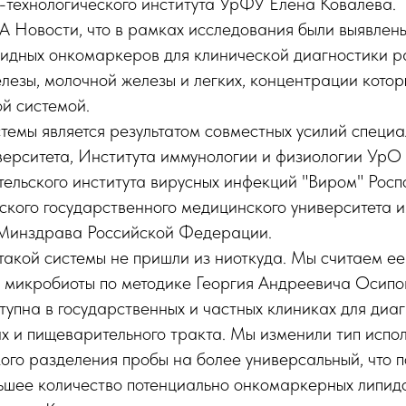
-технологического института УрФУ Елена Ковалева.
 Новости, что в рамках исследования были выявлен
пидных онкомаркеров для клинической диагностики р
лезы, молочной железы и легких, концентрации кото
й системой.
темы является результатом совместных усилий специа
верситета, Института иммунологии и физиологии УрО
ельского института вирусных инфекций "Виром" Рос
ского государственного медицинского университета и
 Минздрава Российской Федерации.
такой системы не пришли из ниоткуда. Мы считаем е
 микробиоты по методике Георгия Андреевича Осипов
ступна в государственных и частных клиниках для диа
х и пищеварительного тракта. Мы изменили тип испо
го разделения пробы на более универсальный, что п
ьшее количество потенциально онкомаркерных липид