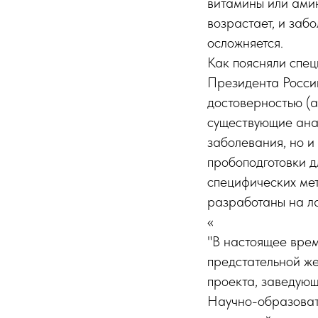
витамины или амин
возрастает, и заб
осложняется.
Как поясняли спец
Президента России
достоверностью (
существующие анал
заболевания, но и
пробоподготовки д
специфических ме
разработаны на л
«
"В настоящее вре
предстательной же
проекта, заведую
Научно-образоват