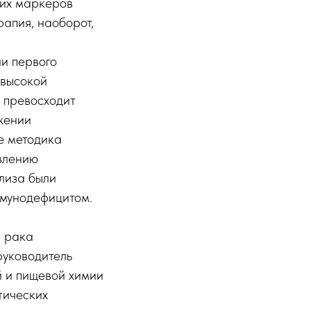
тих маркеров
рапия, наоборот,
и первого
 высокой
 превосходит
жении
е методика
явлению
лиза были
ммунодефицитом.
и рака
руководитель
 и пищевой химии
тических