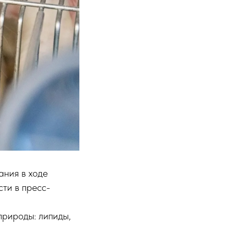
ания в ходе
ти в пресс-
рироды: липиды,